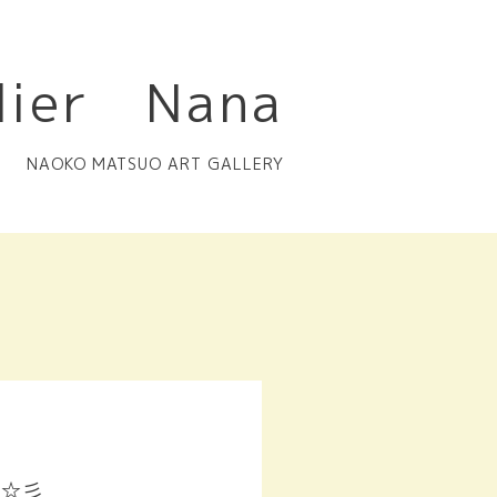
lier Nana
NAOKO MATSUO ART GALLERY
中☆彡