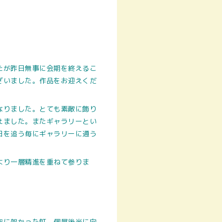
たが昨日無事に会期を終えるこ
ざいました。作品をお迎えくだ
なりました。とても素敵に飾り
えました。またギャラリーとい
日を追う毎にギャラリーに通う
より一層精進を重ねて参りま
空に架かった虹。個展後半に向