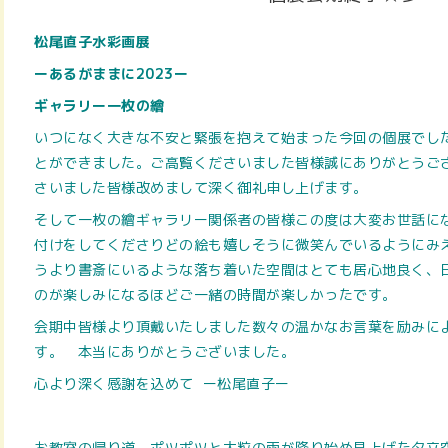
松尾直子水彩画展
ーあるがままに2023ー
ギャラリー一枚の繪
いつになく大きな不安と緊張を抱えて始まった今回の個展でし
とができました。ご高覧くださいました皆様誠にありがとうご
さいました皆様改めまして深く御礼申し上げます。
そして一枚の繪ギャラリー関係者の皆様この度は大変お世話に
付けをしてくださりどの絵も嬉しそうに微笑んでいるようにみ
うより書斎にいるような落ち着いた空間はとても居心地良く、
のが楽しみになるほどご一緒の時間が楽しかったです。
会期中皆様より頂戴いたしました数々の温かなお言葉を励みに
す。 本当にありがとうございました。
心より深く感謝を込めて ー
松尾直子ー
お教室の帰り道、ポツポツと大粒の雨が降り始め見上げた夕立