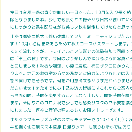
今日は台風一過の青空が眩しい一日でした。10月に入り長く続
除となりましたね。
少しでも長くこの穏やかな日常が続いてい
にしっかりと気を配りながら美しい秋を堪能してけたらと思っ
まずは感染急拡大に伴い休講していたコミュニティクラブたま
す！10月からはまたあらためて秋のコースがスタートします。
ていく流れですが、トライアルという形での体験参加も可能です
は「卓上の秋」です。今回はより楽しんで頂けるように写真か
とにしました！
秋桜
や鶏頭、小菊に烏瓜、柿にザクロにかりん..
ります。
地元のお教室の方々の温かいご協力によりお店では入
をお届けできそうです。
何をご用意出来るかはまだわかりませ
ださいませ！またすでにお申込み済の皆様にはこれからご案内
ら当面の間、時間を変更することになりました。開始時間を繰り下
ます。やはりこのコロナ禍で
少しでも感染リスクのご不安を減
にしました。何卒ご理解の程よろしくお願い申し上げます。
またクラブツーリズム秋のスケッチツアーでは10/18（月）
キを描く仙石原ススキ草原 日帰りツアーも残りわずかではあり