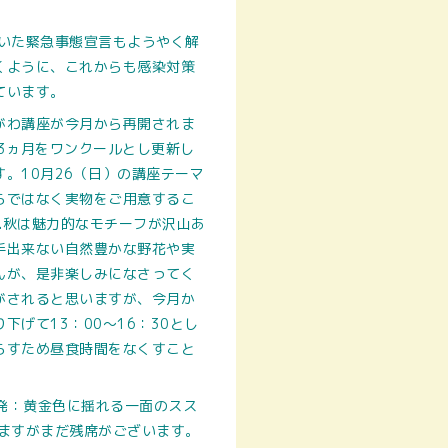
いた緊急事態宣言もようやく解
くように、これからも感染対策
ています。
がわ講座が今月から再開されま
3ヵ月をワンクールとし更新し
。10月26（日）の講座テーマ
らではなく実物をご用意するこ
.
秋は魅力的なモチーフが沢山あ
手出来ない自然豊かな野花や実
んが、是非楽しみになさってく
がされると思いますが、今月か
げて13：00～16：30とし
らすため
昼食時間をなくすこと
出発：黄金色に揺れる一面のスス
ますがまだ残席がございます。