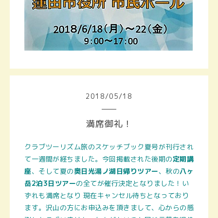
2018
/
05
/
18
満席御礼！
クラブツーリズム旅のスケッチブック夏号が刊行され
て一週間が経ちました。今回掲載された後期の
定期講
座
、そして夏の
奥日光湯ノ湖日帰りツアー
、秋の
八ヶ
岳2泊3日ツアー
の全てが催行決定となりました！い
ずれも満席となり 現在キャンセル待ちとなっており
ます。沢山の方にお申込みを頂きまして、心からの感