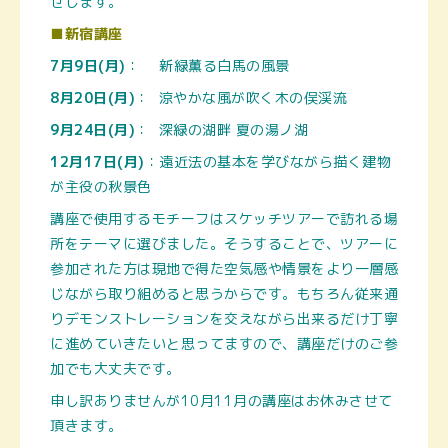
せします。
■新宿講座
7月9日(月)
： 新緑薫る白馬の風景
8月20日(月)
： 涼やかな風が吹く木の俣渓流
9月24日(月)
： 深緑の湖畔 夏の湯ノ湖
12月17日(月)
：遠近法の基本を学びながら描く建物
が主役の秋景色
講座で使用するモチーフはスケッチツアーで訪れる場
所をテーマに選びました。そうすることで、ツアーに
参加された方は現地で得た空気感や情景をより一層感
じながら取り組めると思うからです。もちろん従来通
りデモンストレーションを交えながら出来るだけ丁寧
に進めていきたいと思ってますので、講座だけのご参
加でも大丈夫です。
申し訳ありませんが10月11月の講座はお休みさせて
頂きます。