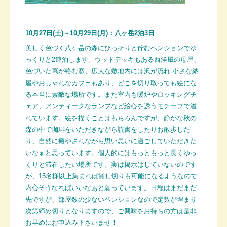
10月27日(土)～10月29日(月)：八ヶ岳2泊3日
美しく色づく八ヶ岳の森にひっそりと佇むペンションでゆ
っくりと2連泊します。ウッドデッキもある西洋風の母屋、
色づいた蔦が絡む窓、広大な敷地内には沢が流れ 小さな納
屋やおしゃれなカフェもあり、どこを切り取っても絵にな
る本当に素敵な場所です。また室内も暖炉やロッキングチ
ェア、アンティークなランプなど絵心を誘うモチーフで溢
れています。絵を描くことはもちろんですが、静かな秋の
森の中で珈琲をいただきながら読書をしたりお散歩した
り、自然に癒やされながら思い思いに過ごしていただきた
いなぁと思っています。個人的にはもっともっと長くゆっ
くりと滞在したい場所です。実は掲示はしていないのです
が、15名様以上集まれば貸し切りも可能になるようなので
内心そうなればいいなぁと願っています。日程はまだまだ
先ですが、部屋数の少ないペンションなので定数が埋まり
次第締め切りとなりますので、ご興味をお持ちの方は是非
お早めにお申込み下さいませ！