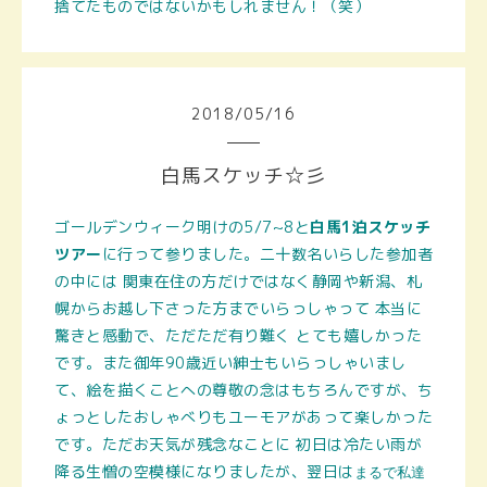
捨てたものではないかもしれません！（笑）
2018
/
05
/
16
白馬スケッチ☆彡
ゴールデンウィーク明けの5/7~8と
白馬1泊スケッチ
ツアー
に行って参りました。二十数名いらした参加者
の中には 関東在住の方だけではなく静岡や新潟、札
幌からお越し下さった方までいらっしゃって 本当に
驚きと感動で、ただただ有り難く とても嬉しかった
です。また御年90歳近い紳士もいらっしゃいまし
て、絵を描くことへの尊敬の念はもちろんですが、ち
ょっとしたおしゃべりもユーモアがあって楽しかった
です。ただお天気が残念なことに 初日は冷たい雨が
降る生憎の空模様になりましたが、翌日は
まるで私達