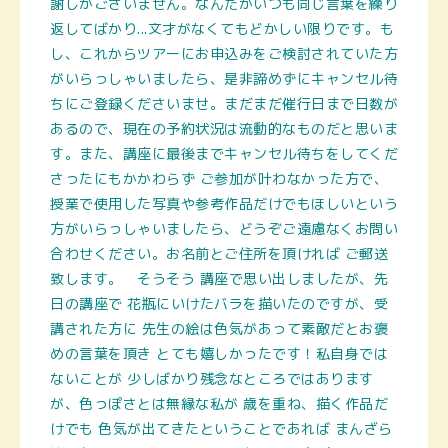
謝しかございません。なんだかいつも同じ言葉を繰り
返してばかり...文才がなくてもどかしい限りです。も
し、これからツアーにお申込みをご検討されていた方
がいらっしゃいましたら、是非諦めずにキャンセル待
ちにご登録くださいませ。まだまだ催行日まで日数が
あるので、現在の予約状況は流動的なものだと思いま
す。また、講座に最後までキャンセル待ちをしてくだ
さったにもかかわらず ご参加が叶わなかった方で、
授業で使用した写真や参考作品だけでもほしいという
方がいらっしゃいましたら、どうぞご遠慮なくお問い
合わせください。お名前とご住所を頂ければ ご郵送
致します。
そうそう 講座で思い出しましたが、先
日の講座で 花瓶にいけたバラを描いたのですが、受
講された方に 先生の絵は色気があって素敵だとお
褒
めの言葉を頂き とても嬉しかったです！私自身では
ないことが 少しばかり残念なところではあります
が、色っぽさとは無縁な私が 歳を重ね、描く作品だ
けでも 色気が出てきたということであれば まんざら