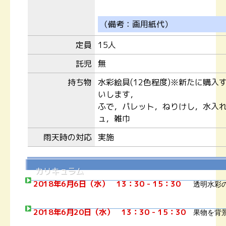
（備考：画用紙代）
定員
15人
託児
無
持ち物
水彩絵具(12色程度)※新たに購
いします，
ふで，パレット，ねりけし，水入れ
ュ，雑巾
雨天時の対応
実施
カリキュラム
2018年6月6日（水） 13：30 - 15：30
透明水彩
2018年6月20日（水） 13：30 - 15：30
果物を背