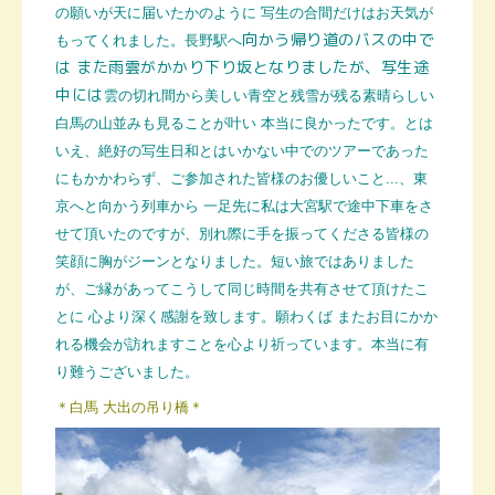
の願いが天に届いたかのように
写生の合間だけはお天気が
向かう帰り道のバスの中で
もってくれました。長野駅へ
は また雨雲がかかり下り坂となりましたが、写生途
中には
雲の切れ間から美しい青空と残雪が残る素晴らしい
白馬の山並みも見ることが叶い 本当に良かったです。とは
いえ、絶好の写生日和とはいかない中でのツアーであった
にもかかわらず、ご参加された皆様のお優しいこと...、東
京へと向かう列車から 一足先に私は大宮駅で途中下車をさ
せて頂いたのですが、別れ際に手を振ってくださる皆様の
笑顔に
胸がジーンとなりました。短い旅ではありました
が、ご縁があってこうして同じ時間を共有させて頂けたこ
とに 心より深く感謝を致します。願わくば またお目にかか
れる機会が訪れますことを心より祈っています。
本当に有
り難うございました。
＊白馬 大出の吊り橋＊