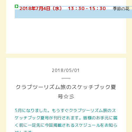
2018年7月4日（水） 13：30 - 15：30
季節の花
2018
/
05
/
01
クラブツーリズム旅のスケッチブック夏
号☆彡
5月になりました。もうすぐクラブツーリズム旅のス
ケッチブック夏号が刊行されます。皆様のお手元に届
く前に一足先に今回掲載されるスケジュールをお知ら