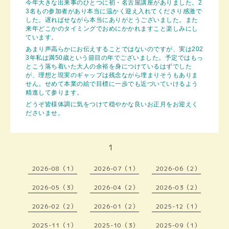
今年大きな出来事のひとつに初・名古屋講座がありました。2
3名もの参加者があり本当に温かく迎え入れてくださり感激で
した。遅ればせながら本当にありがとうございました。また
来年どこかのタイミングでおめにかかれますこと楽しみにし
ています。
あまり声高らかにお伝えすることではないのですが、実は202
3年私は満50歳という節目の年でございました。予定ではもっ
とこう落ち着いた大人の余裕を身につけているはずでした
が、理想と現実のギャップは残念ながら埋まりそうもありま
せん。せめて本業の絵で目標に一歩でも近づいていけるよう
精進して参ります。
どうぞ皆様体調に気をつけて穏やかな良いお正月をお迎えく
ださ
いませ。
1
2026-08（1）
2026-07（1）
2026-06（2）
2026-05（3）
2026-04（2）
2026-03（2）
2026-02（2）
2026-01（2）
2025-12（1）
2025-11（1）
2025-10（3）
2025-09（1）