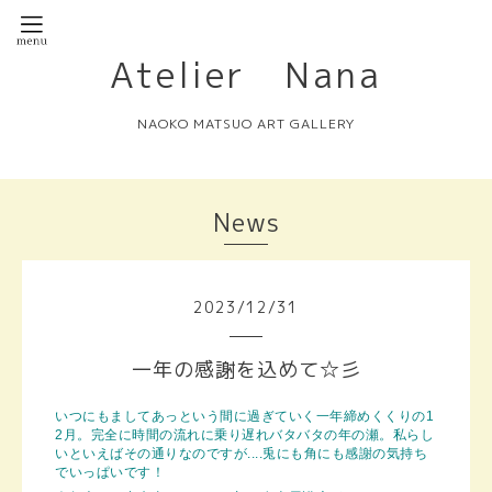
Atelier Nana
NAOKO MATSUO ART GALLERY
News
2023
/
12
/
31
一年の感謝を込めて☆彡
いつにもましてあっという間に過ぎていく一年締めくくりの1
2月。完全に時間の流れに乗り遅れバタバタの年の瀬。私らし
いといえばその通りなのですが....兎にも角にも感謝の気持ち
でいっぱいです！