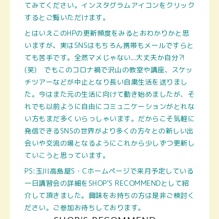
てみてください。インスタグラムアイコンをクリック
するとご覧いただけます。
とはいえこのHPの更新頻度をみるとおわかりかと思
いますが
、
実はSNSはもちろん携帯もメールですらと
ても苦手です。全然マメじゃない...大丈夫か自分⁈
(笑) でもこのコロナ禍で沢山の教室や講座、スケッ
チツアーなどが中止となり長い自粛生活を送りまし
た。今はまた元の生活に向けて動き始めましたが、そ
れでも以前ように自由にコミュニケーションがとれな
い方もまだ多くいらっしゃいます。だからこそ気軽に
発信できるSNSの世界がより多くの方々との新しい出
会いや交流の場となるようにこれから少しずつ更新し
ていこうと思っています。
PS:玉川高島屋S・Cホームページで
来月予定している
一日講習会の詳細をSHOP'S RECOMMENDとして
紹
介して頂きました。興味をお持ちの方は是非ご検討く
ださい。ご参加お待ちしております。