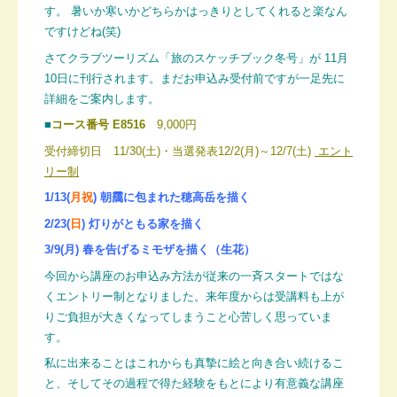
す。 暑いか寒いかどちらかはっきりとしてくれると楽なん
ですけどね(笑)
さてクラブツーリズム「旅のスケッチブック冬号」が 11月
10日に刊行されます。まだお申込み受付前ですが一足先に
詳細をご案内します。
■
コース番号 E8516
9,000円
受付締切日 11/30(土)・当選発表12/2(月)～12/7(土)
エント
リー制
1/13(
月祝
) 朝靄に包まれた穂高岳を描く
2/23(
日
) 灯りがともる家を描く
3/9(月) 春を告げるミモザを描く（生花）
今回から講座のお申込み方法が従来の一斉スタートではな
くエントリー制となりました。来年度からは受講料も上が
りご負担が大きくなってしまうこと心苦しく思っていま
す。
私に出来ることはこれからも真摯に絵と向き合い続けるこ
と、そしてその過程で得た経験をもとにより有意義な講座