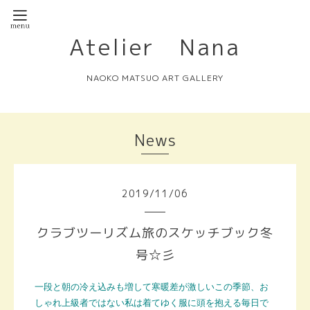
Atelier Nana
NAOKO MATSUO ART GALLERY
News
2019
/
11
/
06
クラブツーリズム旅のスケッチブック冬
号☆彡
一段と朝の冷え込みも増して寒暖差が激しいこの季節、お
しゃれ上級者ではない私は着てゆく服に頭を抱える毎日で