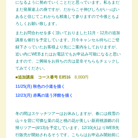
になるように努めていくことだと思っています。私もまだ
まだ発展途上の身ですが、だからこそ伸びしろがいっぱい
あると信じてこれからも精進して参りますので
今後ともよ
ろしくお願い致します。
また
お問合わせを多く頂いておりました11月・12月の追加
講座も催行を予定しています。只今キャンセル待ちにご登
録下さっていたお客様より先にご案内をしておりますが、
近い内にWEBまたはお電話でもお申込み可能になると思い
ますので、ご興味をお持ちの方は是非そちらもチェックし
てみてください。
■
追加講座 コース番号 E8516
8,000円
11/25(
月) 秋色の小道を描く
12/23(月) 赤蔦の這う洋館を描く
冬の間はスケッチツアーはお休みしますが、春には残雪の
山々を背に可憐な菜の花と桃の花が美しい新府桃源郷の日
帰りツアー
(4/13)
を予定しています。12/10(火)よりWEB先
行販売が開始されるそうです。こちらは
お申込み開始前に