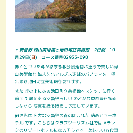
＊
安曇野 碌山美術館と池田町立美術館 2日間
10
月29日(
日
)
コース番号02955-098
赤く色づいた蔦が絡まる教会風建物が重厚で美しい碌
山美術館と
雄大な北アルプス連峰のパノラマを一望
出来る池田町立美術館
を訪れます。
また 丘の上にある池田町立美術館へスケッチに行く
前には 麓にある安曇野らしい のどかな原風景を探索
しながら 写真を撮る時間も予定しています。
宿泊先は 広大な安曇野の森の囲まれた 穂高ビューホ
テル です。こちらはクラブツーリズム社では Aラン
クのリゾートホテルになるそうです。美味しいお食事