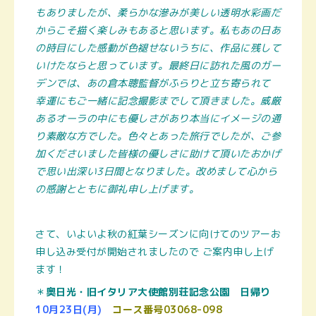
もありましたが、柔らかな滲みが美しい透明水彩画だ
からこそ描く
楽しみもあると思います。私もあの日あ
の時目にした感動が色褪せないうちに、作品に残して
いけたならと思っています。最終日に訪れた風のガー
デンでは、あの倉本聰監督がふらりと立ち寄られて
幸運にもご一緒に記念撮影までして頂きました。威厳
あるオーラの中にも優しさがあり本当にイメージの通
り素敵な方でした。色々とあった旅行でしたが、ご参
加くださいました皆様の優しさに助けて頂いたおかげ
で
思い出深い3日間となりました。改めまして心から
の感謝とともに御礼申し上げます。
さて、いよいよ秋の紅葉シーズンに向けてのツアーお
申し込み受付が開始されましたので ご案内申し上げ
ます！
＊
奥日光・旧イタリア大使館別荘記念公園 日帰り
10月23日(月)
コース番号03068-098