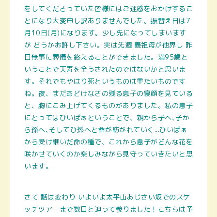
をしてくださっていた皆様にはご迷惑をおかけするこ
とになり大変申し訳ありませんでした。振替え日は7
月10日(月)になります。少し先になってしまいます
が どうかお許し下さい。実は先週 義祖母が他界し 昨
日無事に葬儀を終えることができました。満95歳と
いうことで天寿を全うされたのではないかと思いま
す。それでもやはり死というものは重たいものです
ね。夜、まだあどけなさの残る息子の寝顔を見ている
と、胸にこみ上げてくるものがありました。私の息子
にとってはひいばぁということで、親から子へ､子か
ら孫へ､そしてひ孫へと命が紡がれていく...ひいばぁ
から受け継いだ命の種で、これから息子がどんな花を
咲かせていくのか楽しみながら見守っていきたいと思
います。
さて 話は変わり いよいよ太平山あじさい坂でのスケ
ッチツアーまで数日と迫って参りました！こちらは予