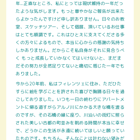
年...正直なところ、私にとっては現状維持の一年だっ
たような気がします。もっと華やかなご報告が出来た
らよかったんですけど申し訳ありません。日々のお教
室、スケッチツアー、そして個展、頂いているお仕事
はとても順調です。これはひとえに支えてくださる多
くの方々によるもので、本当に心からの感謝の気持ち
しかありません。だからこそ私自身がそれに見合うべ
く もっと成長していかなくてはいけないと、まだま
だその努力が全然足りてないと痛切に感じた一年でも
ありました。
今から20年前、私はフィレンツェに住み、ただひた
すらに絵を学ぶことを許された喜びで胸踊る日々を過
ごしておりました。いつも一日の終わりにアパートメ
ントに帰る道すがらアルノ川にかかる大きな橋を渡る
のですが、その石橋の縁に座り、川沿いの街灯に照ら
された美しい古都の町並みを眺める時間が本当に幸せ
で、どうかこの生活が永遠に続いてほしいと願ってい
たものです。もちろん、そんなことは叶わない望みだ