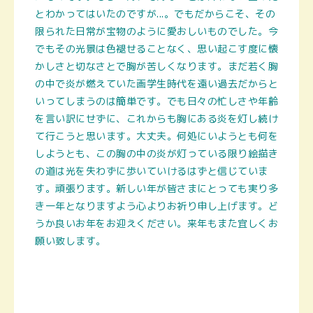
とわかってはいたのですが...。でもだからこそ、その
限られた日常が宝物のように愛おしいものでした。今
でもその光景は色褪せることなく、思い起こす度に懐
かしさと切なさとで胸が苦しくなります。まだ若く胸
の中で炎が燃えていた画学生時代を遠い過去だからと
いってしまうのは簡単です。でも日々の忙しさや年齢
を言い訳にせずに、これからも胸にある炎を灯し続け
て行こうと思います。大丈夫。何処にいようとも何を
しようとも、この胸の中の炎が灯っている限り絵描き
の道は光を失わずに歩いていけるはずと信じていま
す。頑張ります。新しい年が皆さまにとっても実り多
き一年となりますよう心よりお祈り申し上げます。ど
うか良いお年をお迎えください。来年もまた宜しくお
願い致します。